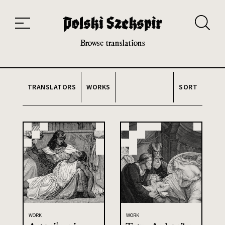
Works
Translators
Translations
About the Project
Team
Contact
Index
20th and 21st century module
Browse translations
TRANSLATORS
WORKS
SORT
WORK
WORK