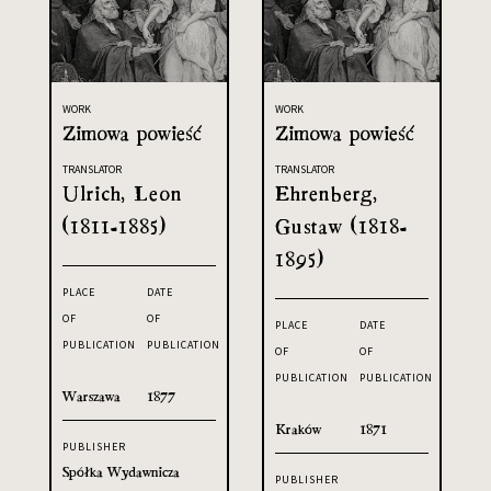
WORK
WORK
Zimowa powieść
Zimowa powieść
TRANSLATOR
TRANSLATOR
Ulrich, Leon
Ehrenberg,
(1811-1885)
Gustaw (1818-
1895)
PLACE
DATE
OF
OF
PLACE
DATE
PUBLICATION
PUBLICATION
OF
OF
PUBLICATION
PUBLICATION
Warszawa
1877
Kraków
1871
PUBLISHER
Spółka Wydawnicza
PUBLISHER