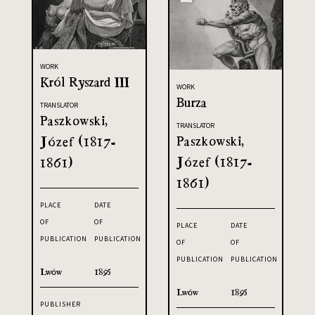
WORK
Król Ryszard III
WORK
Burza
TRANSLATOR
Paszkowski,
TRANSLATOR
Paszkowski,
Józef (1817-
Józef (1817-
1861)
1861)
PLACE
DATE
OF
OF
PLACE
DATE
PUBLICATION
PUBLICATION
OF
OF
PUBLICATION
PUBLICATION
Lwów
1895
Lwów
1895
PUBLISHER