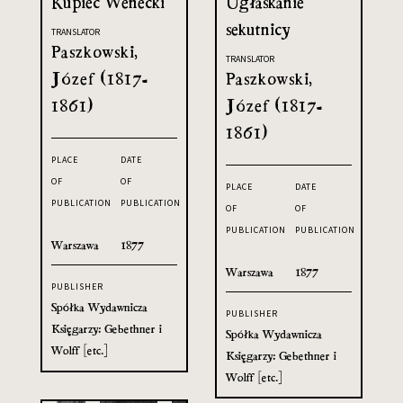
Kupiec Wenecki
Ugłaskanie
sekutnicy
TRANSLATOR
Paszkowski,
TRANSLATOR
Józef (1817-
Paszkowski,
1861)
Józef (1817-
1861)
PLACE
DATE
OF
OF
PLACE
DATE
PUBLICATION
PUBLICATION
OF
OF
PUBLICATION
PUBLICATION
Warszawa
1877
Warszawa
1877
PUBLISHER
Spółka Wydawnicza
PUBLISHER
Księgarzy: Gebethner i
Spółka Wydawnicza
Wolff [etc.]
Księgarzy: Gebethner i
Wolff [etc.]