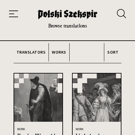
Works
Translators
Translations
About the Project
Team
Contact
Index
20th and 21st century module
Browse translations
TRANSLATORS
WORKS
SORT
WORK
WORK