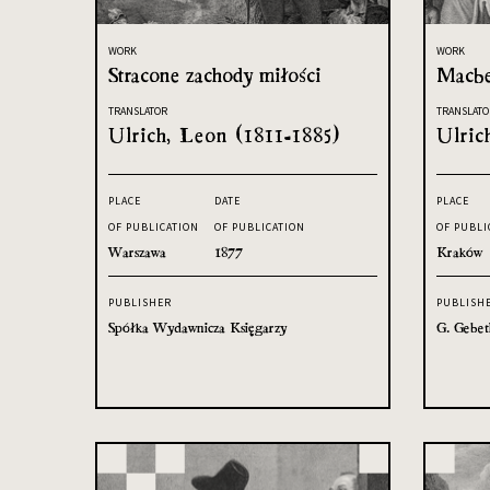
WORK
WORK
Stracone zachody miłości
Macbe
TRANSLATOR
TRANSLATO
Ulrich, Leon (1811-1885)
Ulric
PLACE
DATE
PLACE
OF PUBLICATION
OF PUBLICATION
OF PUBLI
Warszawa
1877
Kraków
PUBLISHER
PUBLISH
Spółka Wydawnicza Księgarzy
G. Gebet