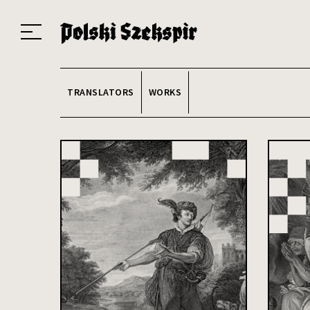
Works
Translators
Translations
About the Project
Team
Contact
Index
20
TRANSLATORS
WORKS