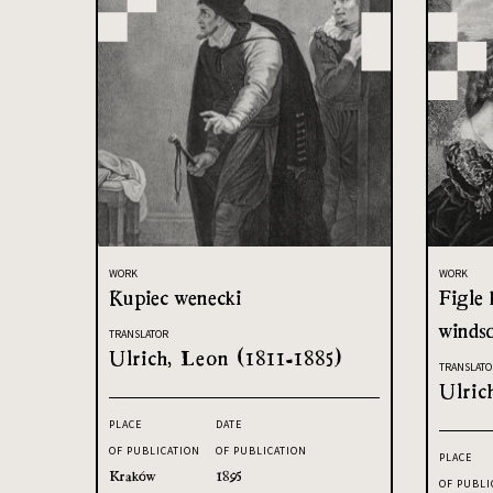
WORK
WORK
Kupiec wenecki
Figle 
windso
TRANSLATOR
Ulrich, Leon (1811-1885)
TRANSLATO
Ulric
PLACE
DATE
OF PUBLICATION
OF PUBLICATION
PLACE
Kraków
1895
OF PUBLI