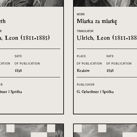
WORK
th
Miarka za miarkę
R
TRANSLATOR
h, Leon (1811-1885)
Ulrich, Leon (1811-188
DATE
PLACE
DATE
CATION
OF PUBLICATION
OF PUBLICATION
OF PUBLICATION
1895
Kraków
1895
ER
PUBLISHER
hner i Spółka
G. Gebethner i Spółka