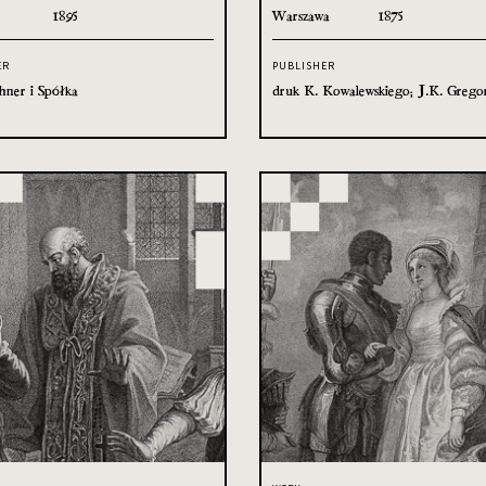
1895
Warszawa
1875
ER
PUBLISHER
hner i Spółka
druk K. Kowalewskiego; J.K. Grego