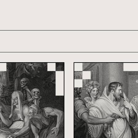
th and 21st century module