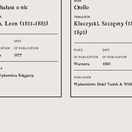
WORK
hałasu o nic
Otello
R
TRANSLATOR
h, Leon (1811-1885)
Kluczycki, Szczęsny (1
1895)
DATE
CATION
OF PUBLICATION
PLACE
DATE
a
1877
OF PUBLICATION
OF PUBLICATION
Warszawa
1880
ER
ydawnicza Księgarzy
PUBLISHER
Wydawnictwo Dzieł Tanich A. Wiśli