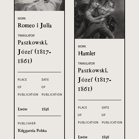
WORK
Romeo i Julia
TRANSLATOR
Paszkowski,
WORK
Józef (1817-
Hamlet
1861)
TRANSLATOR
Paszkowski,
Józef (1817-
PLACE
DATE
OF
OF
1861)
PUBLICATION
PUBLICATION
PLACE
DATE
Lwów
1895
OF
OF
PUBLICATION
PUBLICATION
PUBLISHER
Księgarnia Polska
Lwów
1895