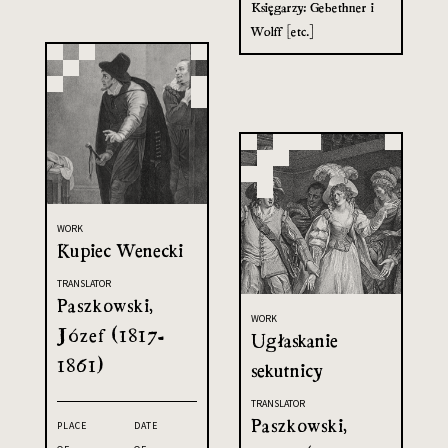
Księgarzy: Gebethner i
Wolff [etc.]
WORK
Kupiec Wenecki
TRANSLATOR
Paszkowski,
WORK
Józef (1817-
Ugłaskanie
1861)
sekutnicy
TRANSLATOR
Paszkowski,
PLACE
DATE