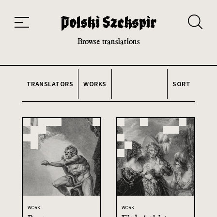
Works
Translators
Translations
About the Project
Team
Contact
Index
20th and 21st century module
Browse translations
TRANSLATORS
WORKS
SORT
WORK
WORK