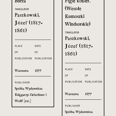
Burza
Figle kobiet.
(Wesołe
TRANSLATOR
Paszkowski,
Kumoszki
Józef (1817-
Windsorskie)
1861)
TRANSLATOR
Paszkowski,
Józef (1817-
PLACE
DATE
OF
OF
1861)
PUBLICATION
PUBLICATION
PLACE
DATE
Warszawa
1877
OF
OF
PUBLICATION
PUBLICATION
PUBLISHER
Spółka Wydawnicza
Warszawa
1877
Księgarzy: Gebethner i
Wolff [etc.]
PUBLISHER
Spółka Wydawnicza