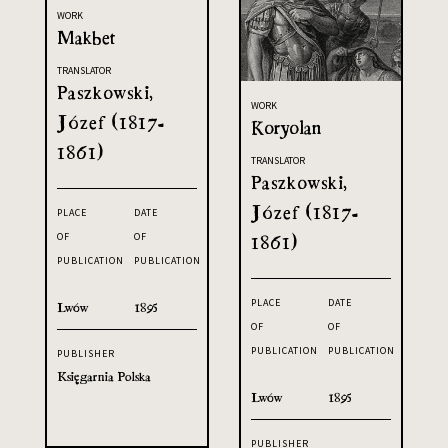
WORK
Makbet
TRANSLATOR
Paszkowski,
WORK
Józef (1817-
Koryolan
1861)
TRANSLATOR
Paszkowski,
Józef (1817-
PLACE
DATE
OF
OF
1861)
PUBLICATION
PUBLICATION
PLACE
DATE
Lwów
1895
OF
OF
PUBLICATION
PUBLICATION
PUBLISHER
Księgarnia Polska
Lwów
1895
PUBLISHER