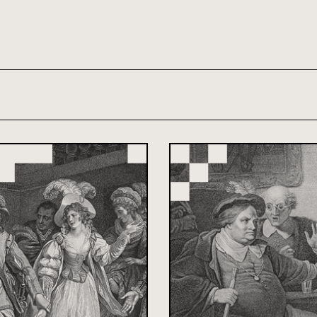
th and 21st century module