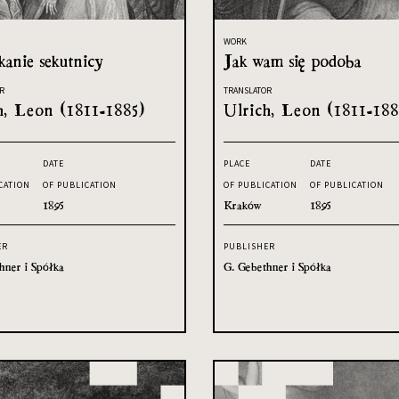
WORK
kanie sekutnicy
Jak wam się podoba
R
TRANSLATOR
h, Leon (1811-1885)
Ulrich, Leon (1811-188
DATE
PLACE
DATE
CATION
OF PUBLICATION
OF PUBLICATION
OF PUBLICATION
1895
Kraków
1895
ER
PUBLISHER
hner i Spółka
G. Gebethner i Spółka