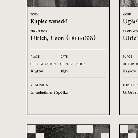
WORK
WORK
Kupiec wenecki
Ugłas
TRANSLATOR
TRANSLATO
Ulrich, Leon (1811-1885)
Ulric
PLACE
DATE
PLACE
OF PUBLICATION
OF PUBLICATION
OF PUBLI
Kraków
1895
Kraków
PUBLISHER
PUBLISH
G. Gebethner i Spółka
G. Gebet