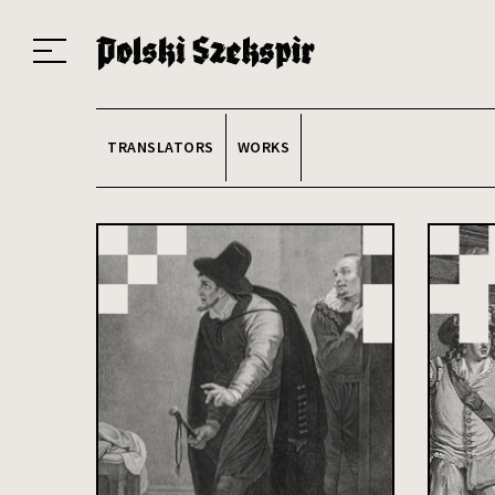
Works
Translators
Translations
About the Project
Team
Contact
Index
20
TRANSLATORS
WORKS