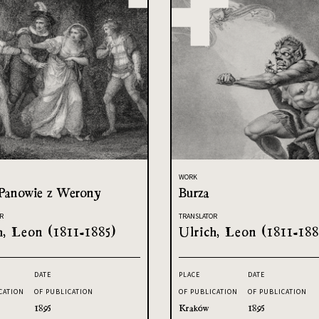
WORK
Panowie z Werony
Burza
R
TRANSLATOR
h, Leon (1811-1885)
Ulrich, Leon (1811-188
DATE
PLACE
DATE
CATION
OF PUBLICATION
OF PUBLICATION
OF PUBLICATION
1895
Kraków
1895