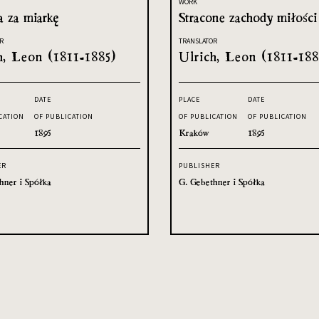
WORK
a za miarkę
Stracone zachody miłości
R
TRANSLATOR
h, Leon (1811-1885)
Ulrich, Leon (1811-188
DATE
PLACE
DATE
CATION
OF PUBLICATION
OF PUBLICATION
OF PUBLICATION
1895
Kraków
1895
ER
PUBLISHER
hner i Spółka
G. Gebethner i Spółka