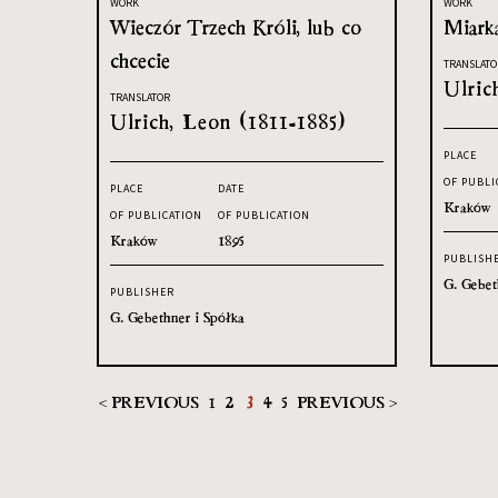
WORK
WORK
Wieczór Trzech Króli, lub co
Miark
chcecie
TRANSLATO
Ulric
TRANSLATOR
Ulrich, Leon (1811-1885)
PLACE
OF PUBLI
PLACE
DATE
Kraków
OF PUBLICATION
OF PUBLICATION
Kraków
1895
PUBLISH
G. Gebet
PUBLISHER
G. Gebethner i Spółka
< PREVIOUS
1
2
3
4
5
PREVIOUS >