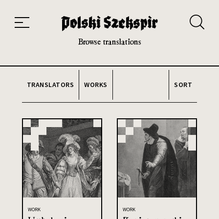
Works
Translators
Translations
About the Project
Team
Contact
Index
20th and 21st century module
Browse translations
TRANSLATORS
WORKS
SORT
WORK
WORK