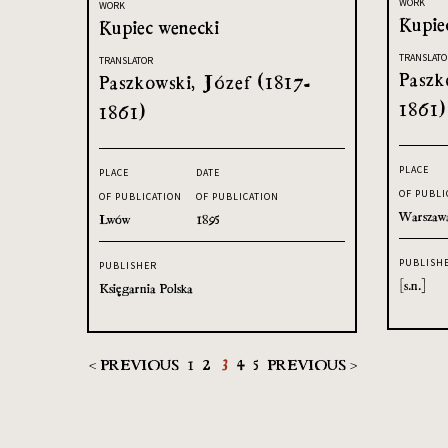
WORK
WORK
Kupie
Kupiec wenecki
TRANSLATO
TRANSLATOR
Paszk
Paszkowski, Józef (1817-
1861)
1861)
PLACE
PLACE
DATE
OF PUBLI
OF PUBLICATION
OF PUBLICATION
Warszaw
Lwów
1895
PUBLISH
PUBLISHER
[s.n.]
Księgarnia Polska
< PREVIOUS
1
2
3
4
5
PREVIOUS >