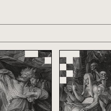
th and 21st century module