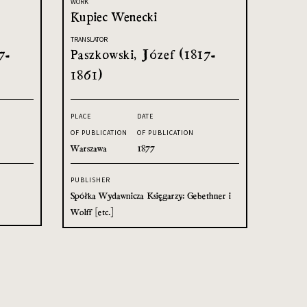
WORK
Kupiec Wenecki
TRANSLATOR
7-
Paszkowski, Józef (1817-
1861)
PLACE
DATE
OF PUBLICATION
OF PUBLICATION
Warszawa
1877
PUBLISHER
Spółka Wydawnicza Księgarzy: Gebethner i
Wolff [etc.]