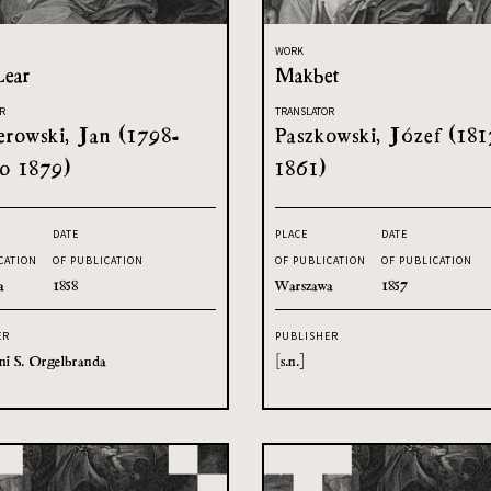
WORK
Lear
Makbet
R
TRANSLATOR
rowski, Jan (1798-
Paszkowski, Józef (181
o 1879)
1861)
DATE
PLACE
DATE
CATION
OF PUBLICATION
OF PUBLICATION
OF PUBLICATION
a
1858
Warszawa
1857
ER
PUBLISHER
ni S. Orgelbranda
[s.n.]