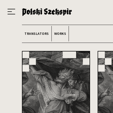
Works
Translators
Translations
About the Project
Team
Contact
Index
20
TRANSLATORS
WORKS