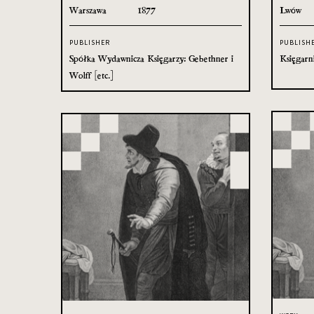
Warszawa
1877
Lwów
PUBLISHER
PUBLISH
Spółka Wydawnicza Księgarzy: Gebethner i
Księgarn
Wolff [etc.]