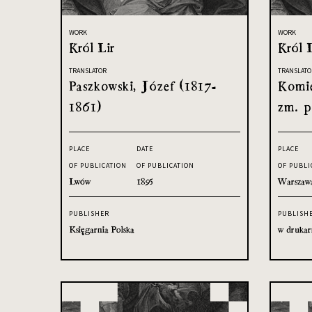
WORK
WORK
Król Lir
Król 
TRANSLATOR
TRANSLATO
Paszkowski, Józef (1817-
Komie
1861)
zm. p
PLACE
DATE
PLACE
OF PUBLICATION
OF PUBLICATION
OF PUBLI
Lwów
1895
Warszaw
PUBLISHER
PUBLISH
Księgarnia Polska
w drukar