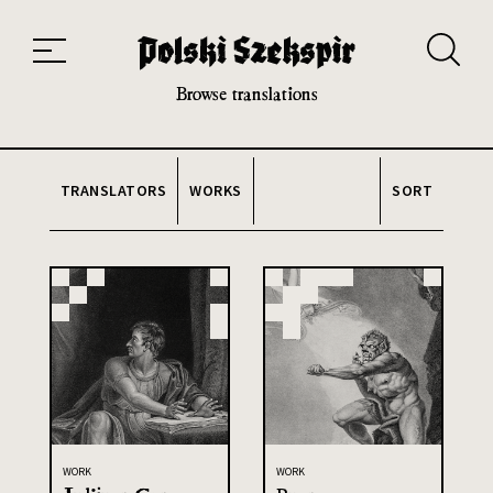
Works
Translators
Translations
About the Project
Team
Contact
Index
20th and 21st century module
Browse translations
TRANSLATORS
WORKS
SORT
WORK
WORK