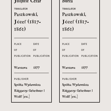
Julijusz Cezar
Burza
TRANSLATOR
TRANSLATOR
Paszkowski,
Paszkowski,
Józef (1817-
Józef (1817-
1861)
1861)
PLACE
DATE
PLACE
DATE
OF
OF
OF
OF
PUBLICATION
PUBLICATION
PUBLICATION
PUBLICATION
Warszawa
1877
Warszawa
1877
PUBLISHER
PUBLISHER
Spółka Wydawnicza
Spółka Wydawnicza
Księgarzy: Gebethner i
Księgarzy: Gebethner i
Wolff [etc.]
Wolff [etc.]