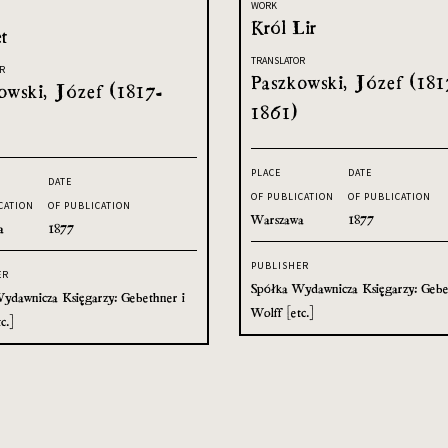
WORK
Król Lir
t
TRANSLATOR
R
Paszkowski, Józef (181
owski, Józef (1817-
1861)
PLACE
DATE
DATE
OF PUBLICATION
OF PUBLICATION
CATION
OF PUBLICATION
Warszawa
1877
a
1877
PUBLISHER
ER
Spółka Wydawnicza Księgarzy: Gebe
ydawnicza Księgarzy: Gebethner i
Wolff [etc.]
c.]