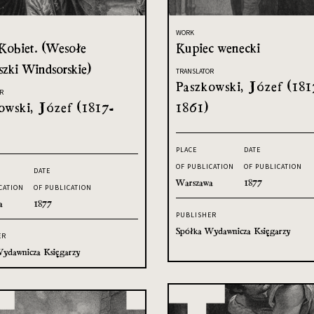
WORK
 Kobiet. (Wesołe
Kupiec wenecki
zki Windsorskie)
TRANSLATOR
Paszkowski, Józef (181
R
owski, Józef (1817-
1861)
PLACE
DATE
OF PUBLICATION
OF PUBLICATION
DATE
Warszawa
1877
CATION
OF PUBLICATION
a
1877
PUBLISHER
Spółka Wydawnicza Księgarzy
ER
ydawnicza Księgarzy