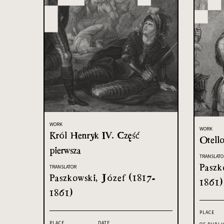
WORK
WORK
Król Henryk IV. Część
Otell
pierwsza
TRANSLATO
Paszk
TRANSLATOR
Paszkowski, Józef (1817-
1861)
1861)
PLACE
PLACE
DATE