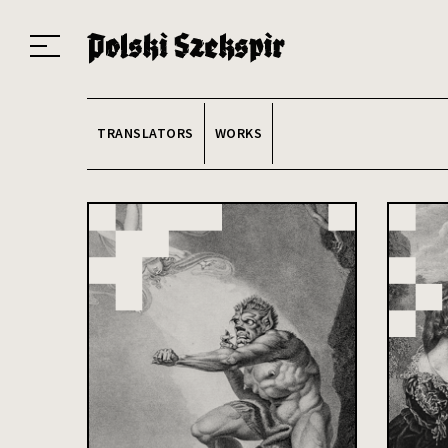
Works
Translators
Translations
About the Project
Team
Contact
Index
20
TRANSLATORS
WORKS