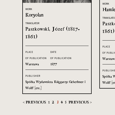
WORK
Hamle
WORK
Koryolan
TRANSLATO
Paszk
TRANSLATOR
Paszkowski, Józef (1817-
1861)
1861)
PLACE
PLACE
DATE
OF PUBLI
Warszaw
OF PUBLICATION
OF PUBLICATION
Warszawa
1877
PUBLISH
Spółka W
PUBLISHER
Spółka Wydawnicza Księgarzy: Gebethner i
Wolff [et
Wolff [etc.]
< PREVIOUS
1
2
3
4
5
PREVIOUS >