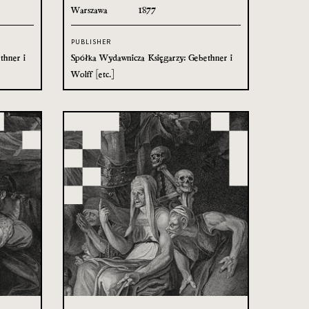
Warszawa
1877
PUBLISHER
thner i
Spółka Wydawnicza Księgarzy: Gebethner i
Wolff [etc.]