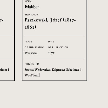
WORK
Makbet
TRANSLATOR
7-
Paszkowski, Józef (1817-
1861)
PLACE
DATE
OF PUBLICATION
OF PUBLICATION
Warszawa
1877
PUBLISHER
thner i
Spółka Wydawnicza Księgarzy: Gebethner i
Wolff [etc.]