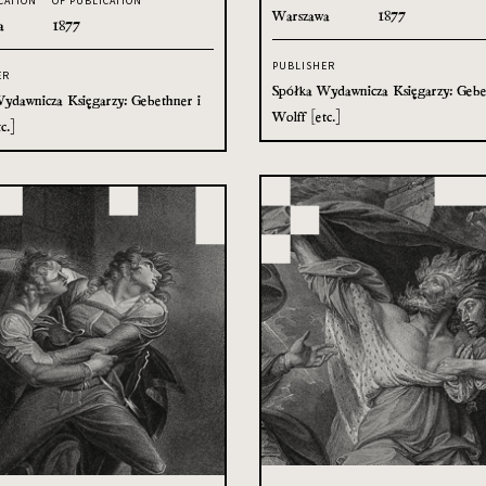
CATION
OF PUBLICATION
Warszawa
1877
a
1877
PUBLISHER
ER
Spółka Wydawnicza Księgarzy: Gebe
ydawnicza Księgarzy: Gebethner i
Wolff [etc.]
c.]