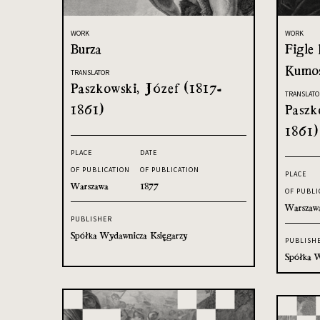
WORK
WORK
Burza
Figle
Kumos
TRANSLATOR
Paszkowski, Józef (1817-
TRANSLATO
1861)
Paszk
1861)
PLACE
DATE
OF PUBLICATION
OF PUBLICATION
PLACE
Warszawa
1877
OF PUBLI
Warszaw
PUBLISHER
Spółka Wydawnicza Księgarzy
PUBLISH
Spółka W