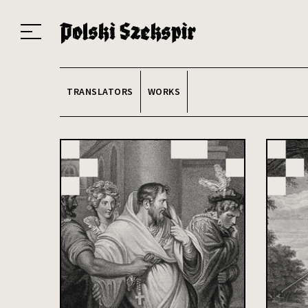
Works
Translators
Translations
About the Project
Team
Contact
Index
20
TRANSLATORS
WORKS