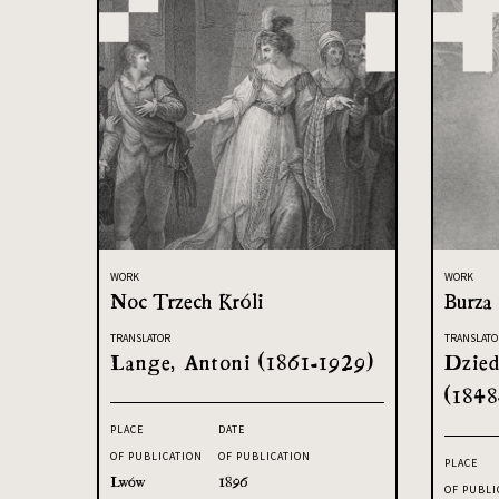
WORK
WORK
Noc Trzech Króli
Burza
TRANSLATOR
TRANSLATO
Lange, Antoni (1861-1929)
Dzied
(1848
PLACE
DATE
OF PUBLICATION
OF PUBLICATION
PLACE
Lwów
1896
OF PUBLI