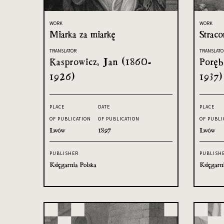
WORK
WORK
Miarka za miarkę
Strac
TRANSLATOR
TRANSLATO
Kasprowicz, Jan (1860-
Poręb
1926)
1937)
PLACE
DATE
PLACE
OF PUBLICATION
OF PUBLICATION
OF PUBLI
Lwów
1897
Lwów
PUBLISHER
PUBLISH
Księgarnia Polska
Księgarn