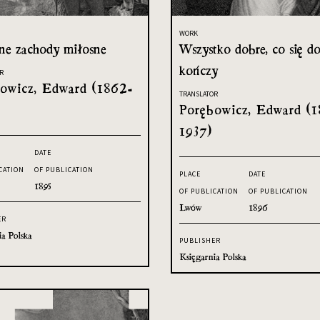
WORK
one zachody miłosne
Wszystko dobre, co się d
kończy
R
owicz, Edward (1862-
TRANSLATOR
Porębowicz, Edward (
1937)
DATE
CATION
OF PUBLICATION
PLACE
DATE
1895
OF PUBLICATION
OF PUBLICATION
Lwów
1896
ER
ia Polska
PUBLISHER
Księgarnia Polska