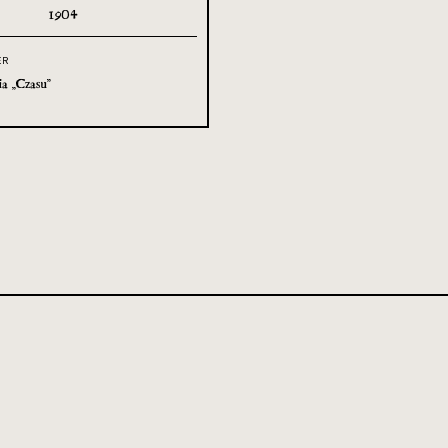
1904
ER
a „Czasu”