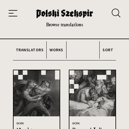
Works
Translators
Translations
About the Project
Team
Contact
Index
20th and 21st century module
Browse translations
TRANSLATORS
WORKS
SORT
WORK
WORK