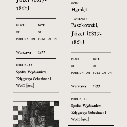
WORK
1861)
Hamlet
TRANSLATOR
Paszkowski,
PLACE
DATE
Józef (1817-
OF
OF
PUBLICATION
PUBLICATION
1861)
Warszawa
1877
PLACE
DATE
PUBLISHER
OF
OF
Spółka Wydawnicza
PUBLICATION
PUBLICATION
Księgarzy: Gebethner i
Wolff [etc.]
Warszawa
1877
PUBLISHER
Spółka Wydawnicza
Księgarzy: Gebethner i
Wolff [etc.]