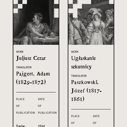
WORK
WORK
Juljusz Cezar
Ugłaskanie
sekutnicy
TRANSLATOR
Pajgert, Adam
TRANSLATOR
(1829-1872)
Paszkowski,
Józef (1817-
1861)
PLACE
DATE
OF
OF
PUBLICATION
PUBLICATION
PLACE
DATE
OF
OF
Lwów
1891