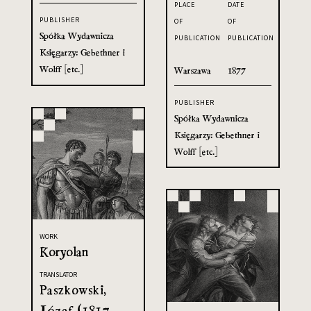
PLACE
DATE
PUBLISHER
OF
OF
Spółka Wydawnicza
PUBLICATION
PUBLICATION
Księgarzy: Gebethner i
Wolff [etc.]
Warszawa
1877
PUBLISHER
Spółka Wydawnicza
Księgarzy: Gebethner i
Wolff [etc.]
WORK
Koryolan
TRANSLATOR
Paszkowski,
Józef (1817-