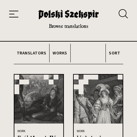
Works
Translators
Translations
About the Project
Team
Contact
Index
20th and 21st century module
Browse translations
TRANSLATORS
WORKS
SORT
WORK
WORK