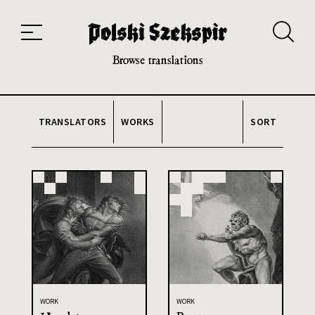
Works
Translators
Translations
About the Project
Team
Contact
Index
20th and 21st century module
Browse translations
TRANSLATORS
WORKS
SORT
WORK
WORK