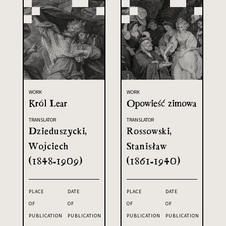
WORK
WORK
Król Lear
Opowieść zimowa
TRANSLATOR
TRANSLATOR
Dzieduszycki,
Rossowski,
Wojciech
Stanisław
(1848-1909)
(1861-1940)
PLACE
DATE
PLACE
DATE
OF
OF
OF
OF
PUBLICATION
PUBLICATION
PUBLICATION
PUBLICATION