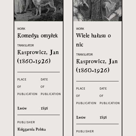
WORK
WORK
Komedya omyłek
Wiele hałasu o
nic
TRANSLATOR
Kasprowicz, Jan
TRANSLATOR
(1860-1926)
Kasprowicz, Jan
(1860-1926)
PLACE
DATE
OF
OF
PLACE
DATE
PUBLICATION
PUBLICATION
OF
OF
PUBLICATION
PUBLICATION
Lwów
1895
Lwów
1895
PUBLISHER
Księgarnia Polska
PUBLISHER