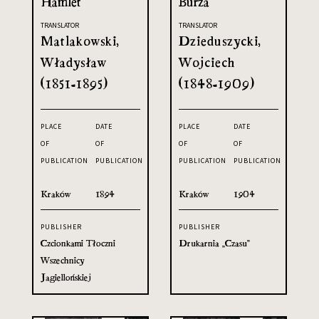
Hamlet
Burza
TRANSLATOR
TRANSLATOR
Matlakowski,
Dzieduszycki,
Władysław
Wojciech
(1851-1895)
(1848-1909)
PLACE
DATE
PLACE
DATE
OF
OF
OF
OF
PUBLICATION
PUBLICATION
PUBLICATION
PUBLICATION
Kraków
1894
Kraków
1904
PUBLISHER
PUBLISHER
Czcionkami Tłoczni
Drukarnia „Czasu”
Wszechnicy
Jagiellońskiej