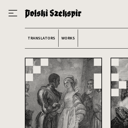
Works
Translators
Translations
About the Project
Team
Contact
Index
20
TRANSLATORS
WORKS