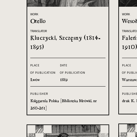
WORK
WORK
Otello
Wesoł
TRANSLATOR
TRANSLATO
Kluczycki, Szczęsny (1814-
Faleń
1895)
1910
PLACE
DATE
PLACE
OF PUBLICATION
OF PUBLICATION
OF PUBLI
Lwów
1889
Warszaw
PUBLISHER
PUBLISH
Księgarnia Polska [Biblioteka Mrówki, nr
druk K. 
260-261]