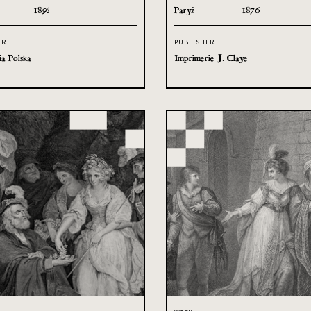
1895
Paryż
1876
ER
PUBLISHER
ia Polska
Imprimerie J. Claye