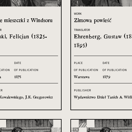
WORK
e mieszczki z Windsoru
Zimowa powieść
R
TRANSLATOR
ski, Felicjan (1825-
Ehrenberg, Gustaw (18
)
1895)
DATE
PLACE
DATE
CATION
OF PUBLICATION
OF PUBLICATION
OF PUBLICATION
a
1875
Warszawa
1879
ER
PUBLISHER
Kowalewskiego; J.K. Gregorowicz
Wydawnictwo Dzieł Tanich A. Wiśli