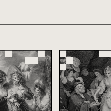
th and 21st century module