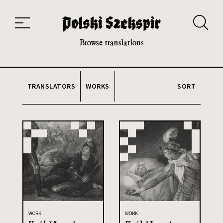
Works
Translators
Translations
About the Project
Team
Contact
Index
20th and 21st century module
Browse translations
TRANSLATORS
WORKS
SORT
WORK
WORK