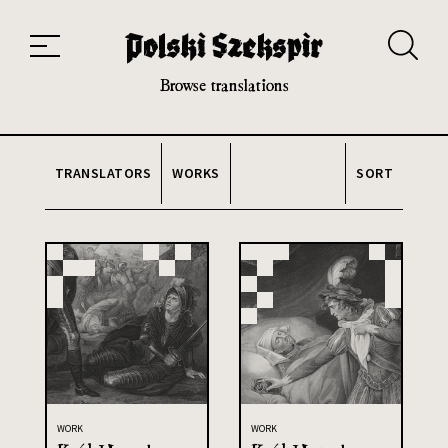
Works
Translators
Translations
About the Project
Team
Contact
Index
20th and 21st century module
Browse translations
TRANSLATORS
WORKS
SORT
WORK
WORK