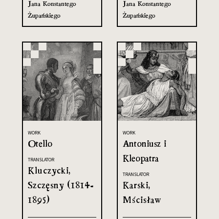
Jana Konstantego
Jana Konstantego
Żupańskiego
Żupańskiego
WORK
WORK
Otello
Antoniusz i
Kleopatra
TRANSLATOR
Kluczycki,
TRANSLATOR
Szczęsny (1814-
Karski,
1895)
Mścisław