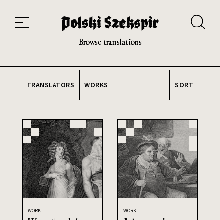
Works
Translators
Translations
About the Project
Team
Contact
Index
20th and 21st century module
Browse translations
TRANSLATORS
WORKS
SORT
WORK
WORK