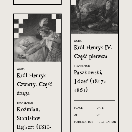
WORK
Król Henryk IV.
Część pierwsza
TRANSLATOR
WORK
Paszkowski,
Król Henryk
Józef (1817-
Czwarty. Część
1861)
druga
TRANSLATOR
Koźmian,
PLACE
DATE
OF
OF
Stanisław
PUBLICATION
PUBLICATION
Egbert (1811-