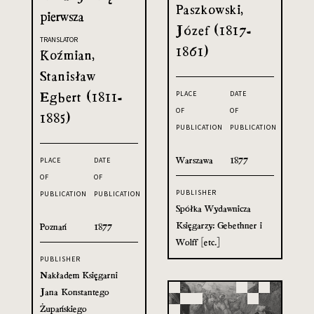
Paszkowski,
pierwsza
Józef (1817-
TRANSLATOR
1861)
Koźmian,
Stanisław
Egbert (1811-
PLACE
DATE
OF
OF
1885)
PUBLICATION
PUBLICATION
Warszawa
1877
PLACE
DATE
OF
OF
PUBLISHER
PUBLICATION
PUBLICATION
Spółka Wydawnicza
Księgarzy: Gebethner i
Poznań
1877
Wolff [etc.]
PUBLISHER
Nakładem Księgarni
Jana Konstantego
Żupańskiego