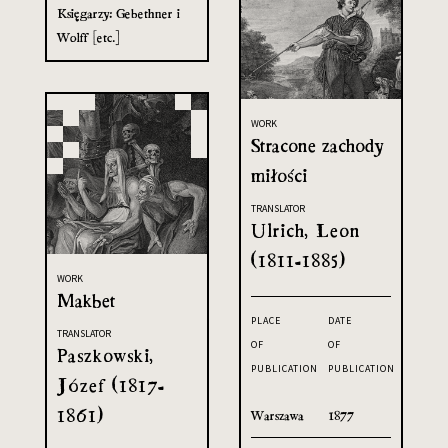
Księgarzy: Gebethner i
Wolff [etc.]
WORK
Stracone zachody
miłości
TRANSLATOR
Ulrich, Leon
(1811-1885)
WORK
Makbet
PLACE
DATE
TRANSLATOR
OF
OF
Paszkowski,
PUBLICATION
PUBLICATION
Józef (1817-
1861)
Warszawa
1877