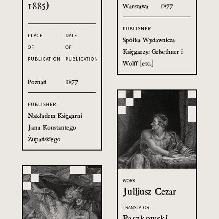
1885)
Warszawa
1877
PUBLISHER
PLACE
DATE
Spółka Wydawnicza
OF
OF
Księgarzy: Gebethner i
PUBLICATION
PUBLICATION
Wolff [etc.]
Poznań
1877
PUBLISHER
Nakładem Księgarni
Jana Konstantego
Żupańskiego
WORK
Julijusz Cezar
TRANSLATOR
Paszkowski,