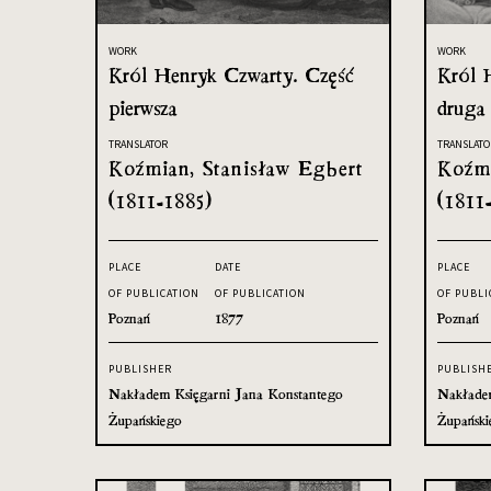
WORK
WORK
Król Henryk Czwarty. Część
Król 
pierwsza
druga
TRANSLATOR
TRANSLATO
Koźmian, Stanisław Egbert
Koźmi
(1811-1885)
(1811
PLACE
DATE
PLACE
OF PUBLICATION
OF PUBLICATION
OF PUBLI
Poznań
1877
Poznań
PUBLISHER
PUBLISH
Nakładem Księgarni Jana Konstantego
Nakładem
Żupańskiego
Żupański