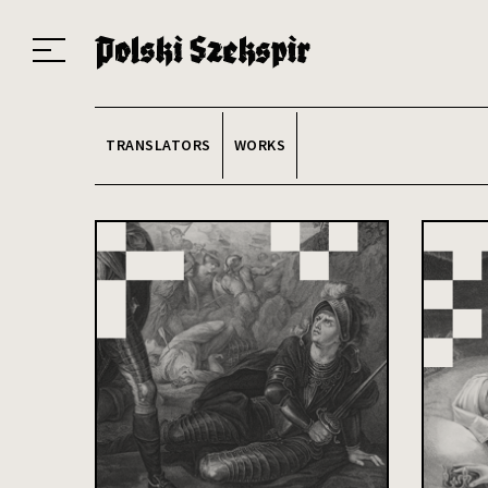
Works
Translators
Translations
About the Project
Team
Contact
Index
20
TRANSLATORS
WORKS