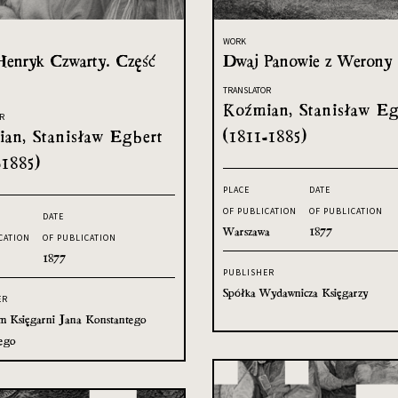
WORK
Henryk Czwarty. Część
Dwaj Panowie z Werony
TRANSLATOR
Koźmian, Stanisław Eg
R
an, Stanisław Egbert
(1811-1885)
-1885)
PLACE
DATE
OF PUBLICATION
OF PUBLICATION
DATE
Warszawa
1877
CATION
OF PUBLICATION
1877
PUBLISHER
Spółka Wydawnicza Księgarzy
ER
 Księgarni Jana Konstantego
ego