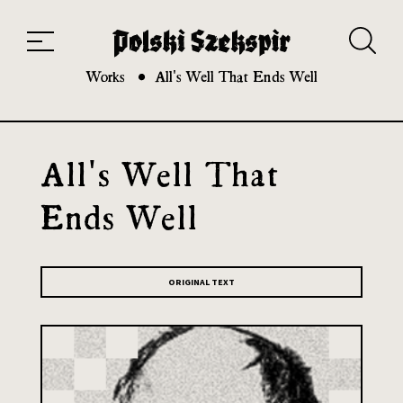
Works
Translators
Translations
About the Project
Team
Contact
Index
20th and 21st century module
Works
All's Well That Ends Well
All's Well That
Ends Well
ORIGINAL TEXT